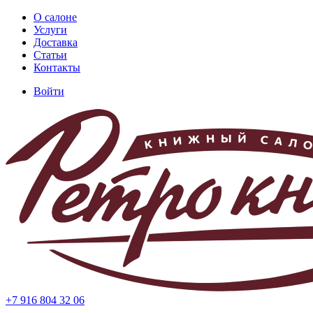
Перейти
О салоне
к
Услуги
Основная
основному
Доставка
навигация
содержанию
Статьи
Контакты
Войти
Меню
учётной
записи
пользователя
+7 916 804 32 06