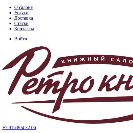
Перейти
О салоне
к
Услуги
Основная
основному
Доставка
навигация
содержанию
Статьи
Контакты
Войти
Меню
учётной
записи
пользователя
+7 916 804 32 06