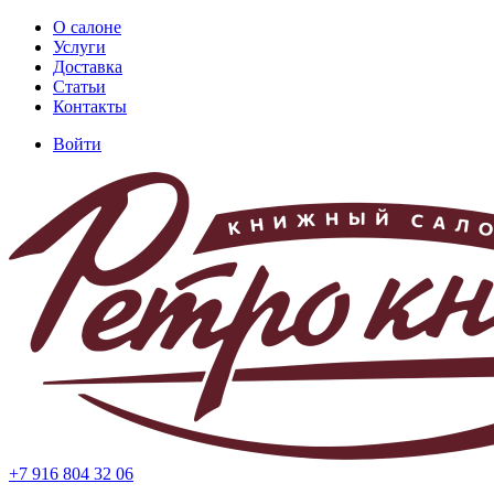
Перейти
О салоне
к
Услуги
Основная
основному
Доставка
навигация
содержанию
Статьи
Контакты
Войти
Меню
учётной
записи
пользователя
+7 916 804 32 06