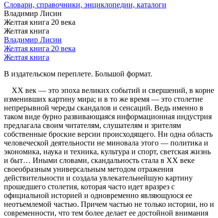
Словари, справочники, энциклопедии, каталоги
Владимир Лисин
Желтая книга 20 века
Желтая книга
Владимир Лисин
Желтая книга 20 века
Желтая книга
В издательском переплете. Большой формат.
XX век — это эпоха великих событий и свершений, в корне
изменивших картину мира; и в то же время — это столетие
непрерывной череды скандалов и сенсаций. Ведь именно в
таком виде бурно развивающаяся информационная индустрия
предлагала своим читателям, слушателям и зрителям
собственные броские версии происходящего. Ни одна область
человеческой деятельности не миновала этого — политика и
экономика, наука и техника, культура и спорт, светская жизнь
и быт… Иными словами, скандальность стала в ХХ веке
своеобразным универсальным методом отражения
действительности и создала увлекательнейшую картину
прошедшего столетия, которая часто идет вразрез с
официальной историей и одновременно являющуюся ее
неотъемлемой частью. Причем частью не только истории, но и
современности, что тем более делает ее достойной внимания