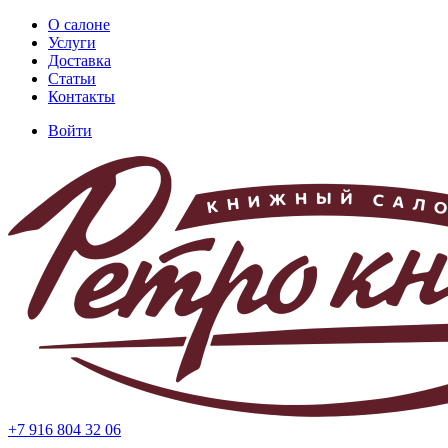
Перейти
О салоне
к
Услуги
Основная
основному
Доставка
навигация
содержанию
Статьи
Контакты
Войти
Меню
учётной
записи
пользователя
+7 916 804 32 06