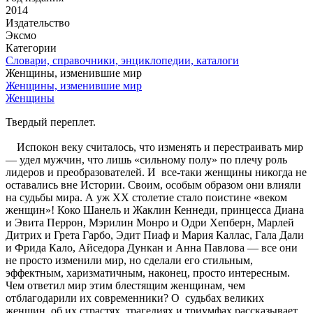
2014
Издательство
Эксмо
Категории
Словари, справочники, энциклопедии, каталоги
Женщины, изменившие мир
Женщины, изменившие мир
Женщины
Твердый переплет.
Испокон веку считалось, что изменять и перестраивать мир
— удел мужчин, что лишь «сильному полу» по плечу роль
лидеров и преобразователей. И все-таки женщины никогда не
оставались вне Истории. Своим, особым образом они влияли
на судьбы мира. А уж XX столетие стало поистине «веком
женщин»! Коко Шанель и Жаклин Кеннеди, принцесса Диана
и Эвита Перрон, Мэрилин Монро и Одри Хепберн, Марлей
Дитрих и Грета Гарбо, Эдит Пиаф и Мария Каллас, Гала Дали
и Фрида Кало, Айседора Дункан и Анна Павлова — все они
не просто изменили мир, но сделали его стильным,
эффектным, харизматичным, наконец, просто интересным.
Чем ответил мир этим блестящим женщинам, чем
отблагодарили их современники? О судьбах великих
женщин, об их страстях, трагедиях и триумфах рассказывает