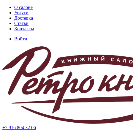
Перейти
О салоне
к
Услуги
Основная
основному
Доставка
навигация
содержанию
Статьи
Контакты
Войти
Меню
учётной
записи
пользователя
+7 916 804 32 06