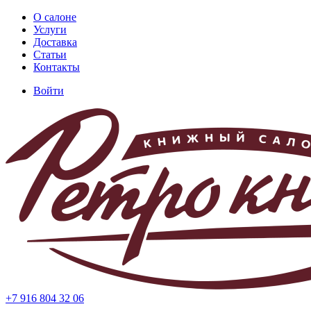
Перейти
О салоне
к
Услуги
Основная
основному
Доставка
навигация
содержанию
Статьи
Контакты
Войти
Меню
учётной
записи
пользователя
+7 916 804 32 06