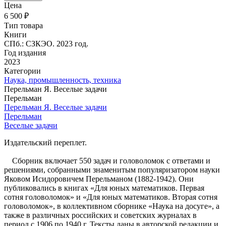
Цена
6 500 ₽
Тип товара
Книги
СПб.: СЗКЭО. 2023 год.
Год издания
2023
Категории
Наука, промышленность, техника
Перельман Я. Веселые задачи
Перельман
Перельман Я. Веселые задачи
Перельман
Веселые задачи
Издательский переплет.
Сборник включает 550 задач и головоломок с ответами и
решениями, собранными знаменитым популяризатором науки
Яковом Исидоровичем Перельманом (1882-1942). Они
публиковались в книгах «Для юных математиков. Первая
сотня головоломок» и «Для юных математиков. Вторая сотня
головоломок», в коллективном сборнике «Наука на досуге», а
также в различных российских и советских журналах в
период с 1906 по 1940 г. Тексты даны в авторской редакции и