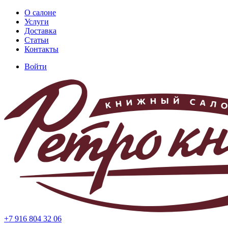
Перейти
О салоне
к
Услуги
Основная
основному
Доставка
навигация
содержанию
Статьи
Контакты
Войти
Меню
учётной
записи
пользователя
+7 916 804 32 06