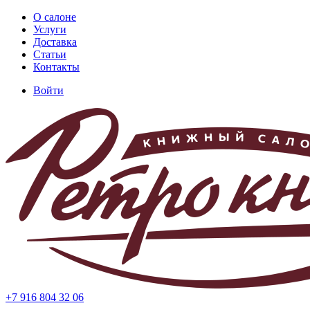
Перейти
О салоне
к
Услуги
Основная
основному
Доставка
навигация
содержанию
Статьи
Контакты
Войти
Меню
учётной
записи
пользователя
+7 916 804 32 06