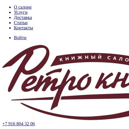
Перейти
О салоне
к
Услуги
Основная
основному
Доставка
навигация
содержанию
Статьи
Контакты
Войти
Меню
учётной
записи
пользователя
+7 916 804 32 06