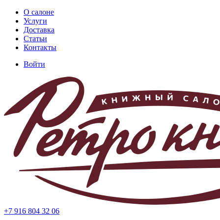
Перейти
О салоне
к
Услуги
Основная
основному
Доставка
навигация
содержанию
Статьи
Контакты
Войти
Меню
учётной
записи
пользователя
+7 916 804 32 06