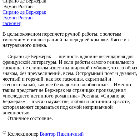
Сирано де Бержерак
Эдмон Ростан
Сирано де Бержерак
Эдмон Ростан
гасконец
В цельнокожаном переплете ­ручной ­работы, с золотым
тиснением и иллюстрацией на передней крышке. Ляссе из
натурального шелка.
Сирано де Бержерак — личность вдвойне легендарная для
французской литературы. И если работы самого гениального
гасконца не слишком известны широкой публике, то его образ
знаком, без преувеличений, всем. Остроумный поэт и дуэлянт,
честный и горячий, как все гасконцы, скрытный и
стеснительный, как все безнадежно влюбленные… Именно
таким предстает де Бержерак на страницах произведения
«последнего истинного романтика» Ростана. «Сирано де
Бержерак» —пьеса о мужестве, любви и истинной красоте,
которая может скрываться под самой непривычной
внешностью.
Отличное состояние.
©
Коллекционер
Виктор Пшеничный