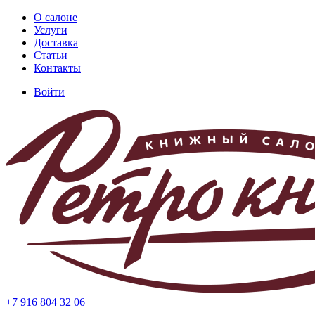
Перейти
О салоне
к
Услуги
Основная
основному
Доставка
навигация
содержанию
Статьи
Контакты
Войти
Меню
учётной
записи
пользователя
+7 916 804 32 06