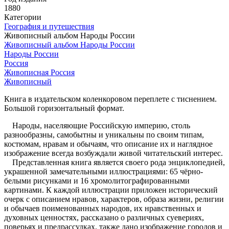
1880
Категории
География и путешествия
Живописный альбом Народы России
Живописный альбом Народы России
Народы России
Россия
Живописная Россия
Живописный
Книга в издательском коленкоровом переплете с тиснением.
Большой горизонтальный формат.
Народы, населяющие Российскую империю, столь
разнообразны, самобытны и уникальны по своим типам,
костюмам, нравам и обычаям, что описание их и наглядное
изображение всегда возбуждали живой читательский интерес.
Представленная книга является своего рода энциклопедией,
украшенной замечательными иллюстрациями: 65 чёрно-
белыми рисунками и 16 хромолитографированными
картинами. К каждой иллюстрации приложен исторический
очерк с описанием нравов, характеров, образа жизни, религии
и обычаев поименованных народов, их нравственных и
духовных ценностях, рассказано о различных суевериях,
поверьях и предрассудках, также дано изображение городов и