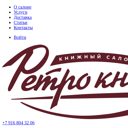
Перейти
О салоне
к
Услуги
Основная
основному
Доставка
навигация
содержанию
Статьи
Контакты
Войти
Меню
учётной
записи
пользователя
+7 916 804 32 06