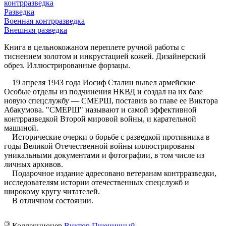
контрразведка
Разведка
Военная контрразведка
Внешняя разведка
Книга в цельнокожаном переплете ручной работы с
тиснением золотом и инкрустацией кожей. Дизайнерский
обрез. Иллюстрированные форзацы.
19 апреля 1943 года Иосиф Сталин вывел армейские
Особые отделы из подчинения НКВД и создал на их базе
новую спецслужбу — СМЕРШ, поставив во главе ее Виктора
Абакумова. "СМЕРШ" называют и самой эффективной
контрразведкой Второй мировой войны, и карательной
машиной.
Исторические очерки о борьбе с разведкой противника в
годы Великой Отечественной войны иллюстрированы
уникальными документами и фотографии, в том числе из
личных архивов.
Подарочное издание адресовано ветеранам контрразведки,
исследователям истории отечественных спецслужб и
широкому кругу читателей.
В отличном состоянии.
©
Коллекционер
Виктор Пшеничный