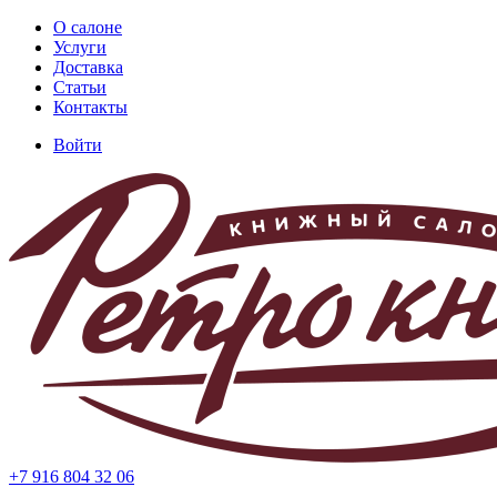
Перейти
О салоне
к
Услуги
Основная
основному
Доставка
навигация
содержанию
Статьи
Контакты
Войти
Меню
учётной
записи
пользователя
+7 916 804 32 06