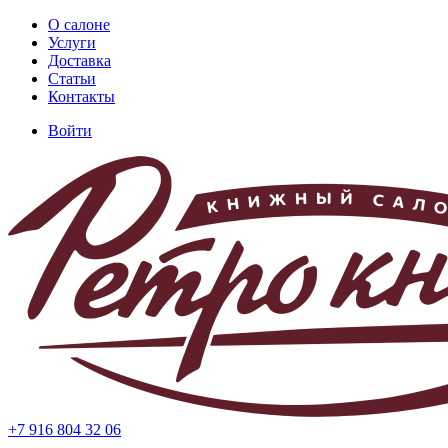
Перейти
О салоне
к
Услуги
Основная
основному
Доставка
навигация
содержанию
Статьи
Контакты
Войти
Меню
учётной
записи
пользователя
+7 916 804 32 06