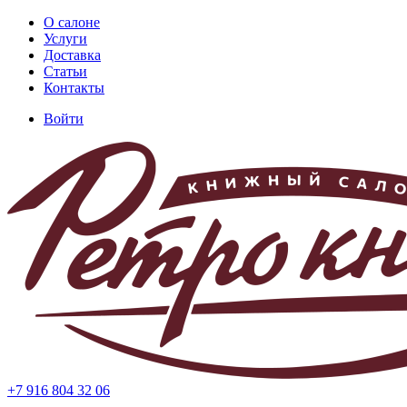
Перейти
О салоне
к
Услуги
Основная
основному
Доставка
навигация
содержанию
Статьи
Контакты
Войти
Меню
учётной
записи
пользователя
+7 916 804 32 06