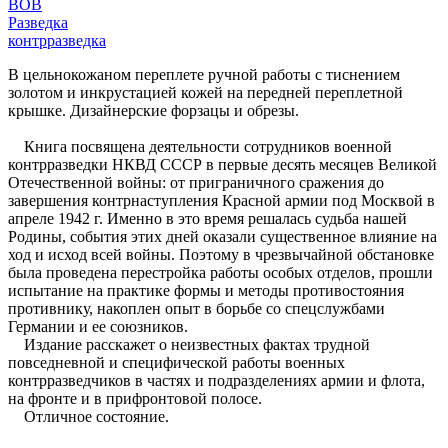
ВОВ
Разведка
контрразведка
В цельнокожаном переплете ручной работы с тиснением
золотом и инкрустацией кожей на передней переплетной
крышке. Дизайнерские форзацы и обрезы.
Книга посвящена деятельности сотрудников военной
контрразведки НКВД СССР в первые десять месяцев Великой
Отечественной войны: от приграничного сражения до
завершения контрнаступления Красной армии под Москвой в
апреле 1942 г. Именно в это время решалась судьба нашей
Родины, события этих дней оказали существенное влияние на
ход и исход всей войны. Поэтому в чрезвычайной обстановке
была проведена перестройка работы особых отделов, прошли
испытание на практике формы и методы противостояния
противнику, накоплен опыт в борьбе со спецслужбами
Германии и ее союзников.
Издание расскажет о неизвестных фактах трудной
повседневной и специфической работы военных
контрразведчиков в частях и подразделениях армии и флота,
на фронте и в прифронтовой полосе.
Отличное состояние.