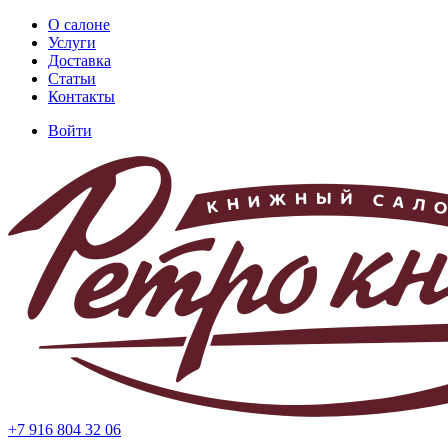
Перейти
О салоне
к
Услуги
Основная
основному
Доставка
навигация
содержанию
Статьи
Контакты
Войти
Меню
учётной
записи
пользователя
+7 916 804 32 06