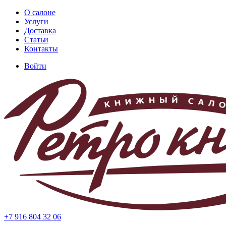
Перейти
О салоне
к
Услуги
Основная
основному
Доставка
навигация
содержанию
Статьи
Контакты
Войти
Меню
учётной
записи
пользователя
+7 916 804 32 06