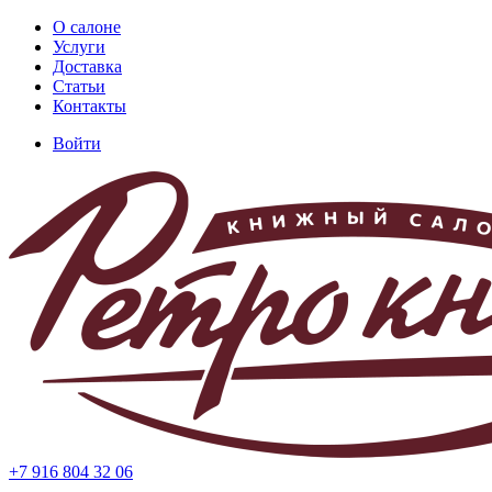
Перейти
О салоне
к
Услуги
Основная
основному
Доставка
навигация
содержанию
Статьи
Контакты
Войти
Меню
учётной
записи
пользователя
+7 916 804 32 06