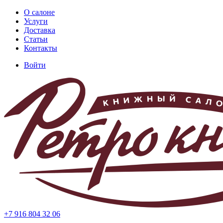
Перейти
О салоне
к
Услуги
Основная
основному
Доставка
навигация
содержанию
Статьи
Контакты
Войти
Меню
учётной
записи
пользователя
+7 916 804 32 06