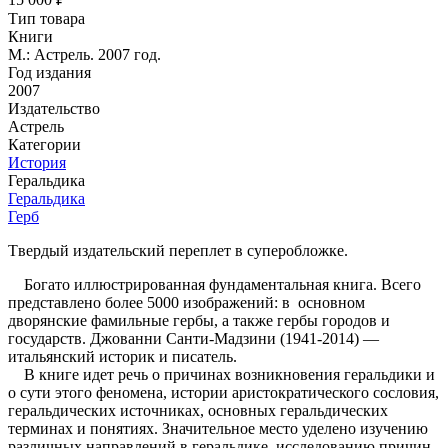
Тип товара
Книги
М.: Астрель. 2007 год.
Год издания
2007
Издательство
Астрель
Категории
История
Геральдика
Геральдика
Герб
Tвердый издательский переплет в суперобложке.
Богато иллюстрированная фундаментальная книга. Всего
представлено более 5000 изображений: в основном
дворянские фамильные гербы, а также гербы городов и
государств. Джованни Санти-Мадзини (1941-2014) —
итальянский историк и писатель.
В книге идет речь о причинах возникновения геральдики и
о сути этого феномена, истории аристократического сословия,
геральдических источниках, основных геральдических
терминах и понятиях. Значительное место уделено изучению
различных направлений в геральдике, исследованию причин