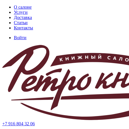
Перейти
О салоне
к
Услуги
Основная
основному
Доставка
навигация
содержанию
Статьи
Контакты
Войти
Меню
учётной
записи
пользователя
+7 916 804 32 06