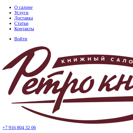
Перейти
О салоне
к
Услуги
Основная
основному
Доставка
навигация
содержанию
Статьи
Контакты
Войти
Меню
учётной
записи
пользователя
+7 916 804 32 06