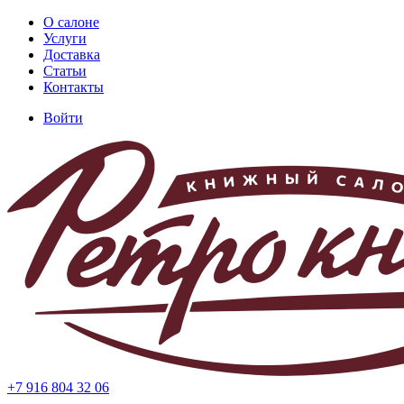
Перейти
О салоне
к
Услуги
Основная
основному
Доставка
навигация
содержанию
Статьи
Контакты
Войти
Меню
учётной
записи
пользователя
+7 916 804 32 06