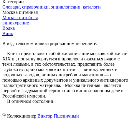
Категории
Словари, справочники, энциклопедии, каталоги
Москва питейная
Москва питейная
винокурение
Водка
Вино
В издательском иллюстрированном переплете.
Книга представляет собой живописание московской жизни
XIX в., попытку вернуться в прошлое и оказаться рядом с
теми людьми, в тех обстоятельствах, представить более
глубоко историю московских питий — винокуренных и
водочных заводов, винных погребов и магазинов — с
помощью архивных документов и уникального антикварного
иллюстративного материала. «Москва питейная» является
первой из задуманной серии книг о винно-водочном деле в
Российской империи.
В отличном состоянии.
©
Коллекционер
Виктор Пшеничный