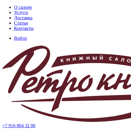
Перейти
О салоне
к
Услуги
Основная
основному
Доставка
навигация
содержанию
Статьи
Контакты
Войти
Меню
учётной
записи
пользователя
+7 916 804 32 06