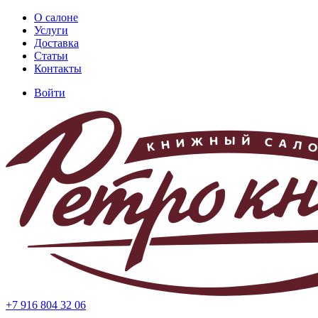
Перейти
О салоне
к
Услуги
Основная
основному
Доставка
навигация
содержанию
Статьи
Контакты
Войти
Меню
учётной
записи
пользователя
+7 916 804 32 06