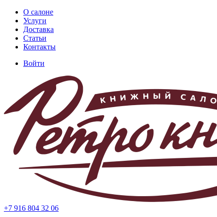
Перейти
О салоне
к
Услуги
Основная
основному
Доставка
навигация
содержанию
Статьи
Контакты
Войти
Меню
учётной
записи
пользователя
+7 916 804 32 06