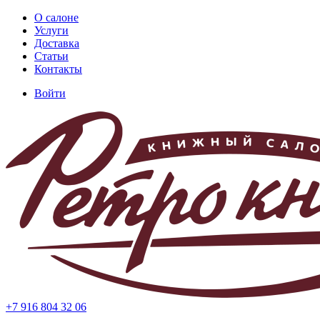
Перейти
О салоне
к
Услуги
Основная
основному
Доставка
навигация
содержанию
Статьи
Контакты
Войти
Меню
учётной
записи
пользователя
+7 916 804 32 06