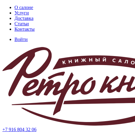
Перейти
О салоне
к
Услуги
Основная
основному
Доставка
навигация
содержанию
Статьи
Контакты
Войти
Меню
учётной
записи
пользователя
+7 916 804 32 06