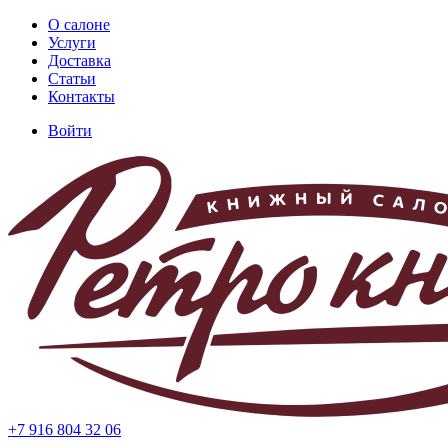
Перейти
О салоне
к
Услуги
Основная
основному
Доставка
навигация
содержанию
Статьи
Контакты
Войти
Меню
учётной
записи
пользователя
+7 916 804 32 06