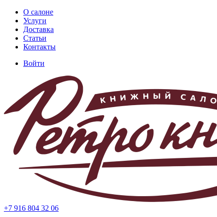
Перейти
О салоне
к
Услуги
Основная
основному
Доставка
навигация
содержанию
Статьи
Контакты
Войти
Меню
учётной
записи
пользователя
+7 916 804 32 06