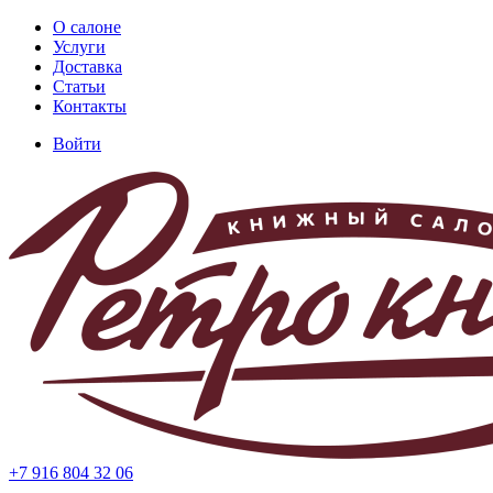
Перейти
О салоне
к
Услуги
Основная
основному
Доставка
навигация
содержанию
Статьи
Контакты
Войти
Меню
учётной
записи
пользователя
+7 916 804 32 06