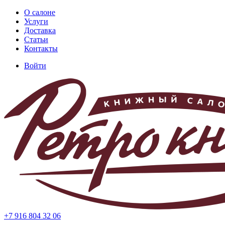
Перейти
О салоне
к
Услуги
Основная
основному
Доставка
навигация
содержанию
Статьи
Контакты
Войти
Меню
учётной
записи
пользователя
+7 916 804 32 06