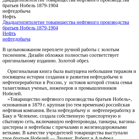
братьев Нобель 1879-1904
нефтедобыча
Нефть
Двадцатипятилетие товарищества нефтяного производства
братьев Нобель 1879-1904
Нефть
нефтедобыча
В цельнокожаном переплете ручной работы с золотым
тиснением. Дизайн обложки полностью соответствует
оригинальному изданию. Золотой обрез.
Оригинальная книга была выпущена небольшим тиражом и
посвящена истории создания и развития нефтедобычи и
нефтепереработки в России, у истоков которой стояла семья
талантливых ученых, инженеров и промышленников
Нобелей.
«Товарищество нефтяного производства братьев Нобель»,
основанная в 1879 г. крупная (по тем временам) российская
нефтяная компания. Вела нефтедобычу и нефтепереработку в
Баку и Челекене, создала собственную транспортную и
сбытовую сеть, включавшую нефтепроводы, танкеры, вагоны-
цистерны и нефтебазы с причалами и железнодорожными
ветками. В качестве учредителей товарищества выступали
трое братьев Нобелей — Людвиг, Роберт и Альфред