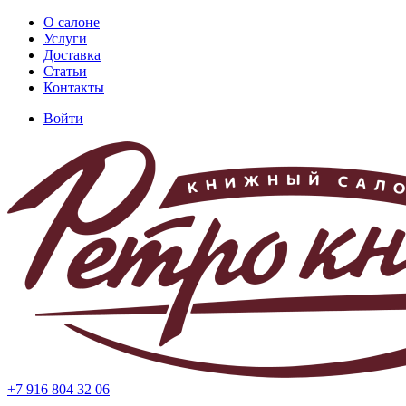
Перейти
О салоне
к
Услуги
Основная
основному
Доставка
навигация
содержанию
Статьи
Контакты
Войти
Меню
учётной
записи
пользователя
+7 916 804 32 06