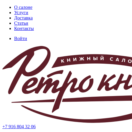
Перейти
О салоне
к
Услуги
Основная
основному
Доставка
навигация
содержанию
Статьи
Контакты
Войти
Меню
учётной
записи
пользователя
+7 916 804 32 06