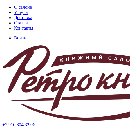
Перейти
О салоне
к
Услуги
Основная
основному
Доставка
навигация
содержанию
Статьи
Контакты
Войти
Меню
учётной
записи
пользователя
+7 916 804 32 06