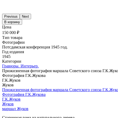
Previous
Next
В корзину
Цена
150 000 ₽
Тип товара
Фотографии
Потсдамская конференция 1945 год.
Год издания
1945
Категории
Гравюры. Интерьер.
Прижизненная фотография маршала Советского союза Г.К.Жук
Фотография Г.К.Жукова
Г.К.Жуков
Жуков
Прижизненная фотография маршала Советского союза Г.К.Жук
Фотография Г.К.Жукова
Г.К.Жуков
Жуков
маршал Жуков
Старинная рама из натурального дерева.