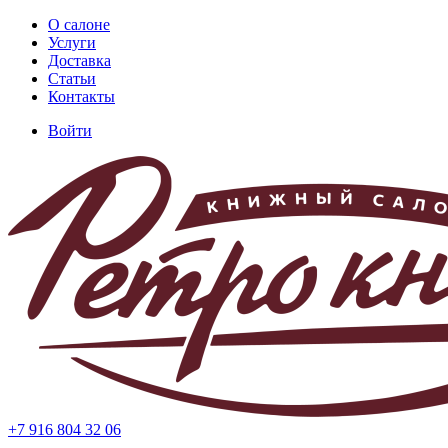
Перейти
О салоне
к
Услуги
Основная
основному
Доставка
навигация
содержанию
Статьи
Контакты
Войти
Меню
учётной
записи
пользователя
+7 916 804 32 06