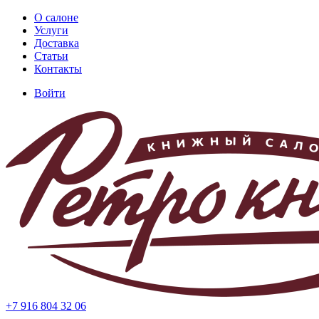
Перейти
О салоне
к
Услуги
Основная
основному
Доставка
навигация
содержанию
Статьи
Контакты
Войти
Меню
учётной
записи
пользователя
+7 916 804 32 06