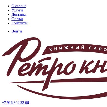
Перейти
О салоне
к
Услуги
Основная
основному
Доставка
навигация
содержанию
Статьи
Контакты
Войти
Меню
учётной
записи
пользователя
+7 916 804 32 06