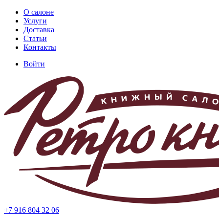
Перейти
О салоне
к
Услуги
Основная
основному
Доставка
навигация
содержанию
Статьи
Контакты
Войти
Меню
учётной
записи
пользователя
+7 916 804 32 06