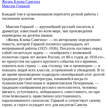
Жизнь Клима Самгина
Максим Горький
Каждый том в цельнокожаном переплете ручной работы с
тиснением золотом.
Максим Горький — крупнейший русский писатель и
драматург, известный во всем мире, чьи произведения
переведены на десятки языков.
«Жизнь Клима Самгина» — по авторскому определению
повесть, которой Горький посвятил одиннадцать лет
непрерывной работы (1925–1936). Писатель поставил перед
собой гигантскую задачу — «изобразить с возможной
полнотою сорок лет жизни России, от 80-х годов до 1918-го»,
не пропустив ни одного крупного события того времени,
охватить всю страну — как столицу, так и провинцию — и
показать людей всех классов, устремлений и убеждений. В то
же время произведение подводило своеобразный итог долгой
традиции русской литературы, начавшейся когда-то
пушкинским Онегиным и лермонтовским Печориным, —
традицию изображения русского интеллигента, человека
мягкого, уступчивого, либерального, совестливого, но при
этом безвольного, нравственно опустошенного,
парализованного скепсисом. Горький и сочувствует своему
герою, и строго осуждает его: для писателя Самгин