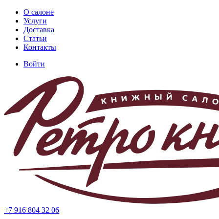
Перейти
О салоне
к
Услуги
Основная
основному
Доставка
навигация
содержанию
Статьи
Контакты
Войти
Меню
учётной
записи
пользователя
+7 916 804 32 06