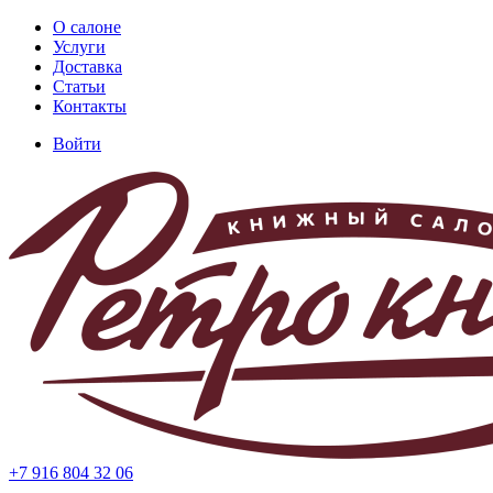
Перейти
О салоне
к
Услуги
Основная
основному
Доставка
навигация
содержанию
Статьи
Контакты
Войти
Меню
учётной
записи
пользователя
+7 916 804 32 06