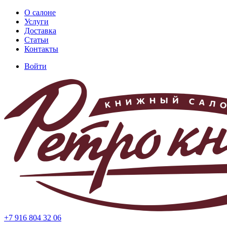
Перейти
О салоне
к
Услуги
Основная
основному
Доставка
навигация
содержанию
Статьи
Контакты
Войти
Меню
учётной
записи
пользователя
+7 916 804 32 06