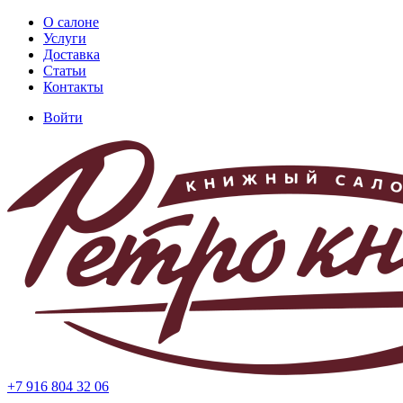
Перейти
О салоне
к
Услуги
Основная
основному
Доставка
навигация
содержанию
Статьи
Контакты
Войти
Меню
учётной
записи
пользователя
+7 916 804 32 06