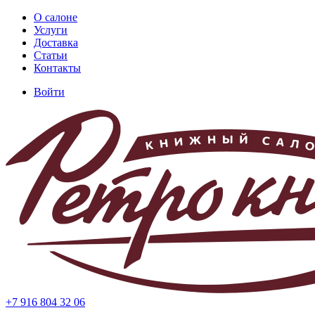
Перейти
О салоне
к
Услуги
Основная
основному
Доставка
навигация
содержанию
Статьи
Контакты
Войти
Меню
учётной
записи
пользователя
+7 916 804 32 06