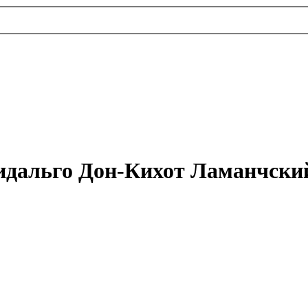
идальго Дон-Кихот Ламанчски