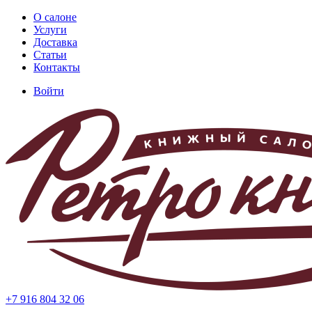
Перейти
О салоне
к
Услуги
Основная
основному
Доставка
навигация
содержанию
Статьи
Контакты
Войти
Меню
учётной
записи
пользователя
+7 916 804 32 06