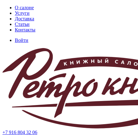
Перейти
О салоне
к
Услуги
Основная
основному
Доставка
навигация
содержанию
Статьи
Контакты
Войти
Меню
учётной
записи
пользователя
+7 916 804 32 06