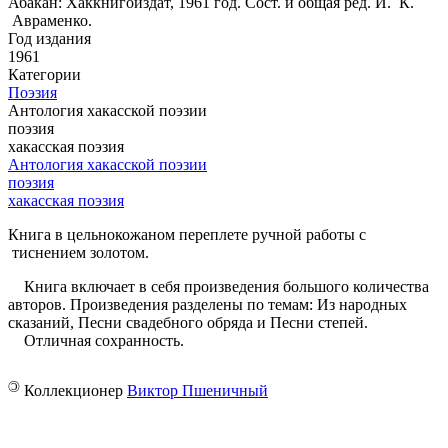
Абакан: Хаккнигоиздат, 1961 год. Сост. и общая ред. И. К.
Авраменко.
Год издания
1961
Категории
Поэзия
Антология хакасской поэзии
поэзия
хакасская поэзия
Антология хакасской поэзии
поэзия
хакасская поэзия
Книга в цельнокожаном переплете ручной ­работы с
тиснением золотом.
Книга включает в себя произведения большого количества
авторов. Произведения разделены по темам: Из народных
сказаний, Песни свадебного обряда и Песни степей.
Отличная сохранность.
©
Коллекционер
Виктор Пшеничный