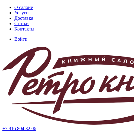
Перейти
О салоне
к
Услуги
Основная
основному
Доставка
навигация
содержанию
Статьи
Контакты
Войти
Меню
учётной
записи
пользователя
+7 916 804 32 06