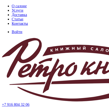
Перейти
О салоне
к
Услуги
Основная
основному
Доставка
навигация
содержанию
Статьи
Контакты
Войти
Меню
учётной
записи
пользователя
+7 916 804 32 06