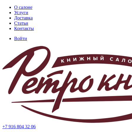
Перейти
О салоне
к
Услуги
Основная
основному
Доставка
навигация
содержанию
Статьи
Контакты
Войти
Меню
учётной
записи
пользователя
+7 916 804 32 06