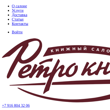
Перейти
О салоне
к
Услуги
Основная
основному
Доставка
навигация
содержанию
Статьи
Контакты
Войти
Меню
учётной
записи
пользователя
+7 916 804 32 06