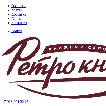
Перейти
О салоне
к
Услуги
Основная
основному
Доставка
навигация
содержанию
Статьи
Контакты
Войти
Меню
учётной
записи
пользователя
+7 916 804 32 06