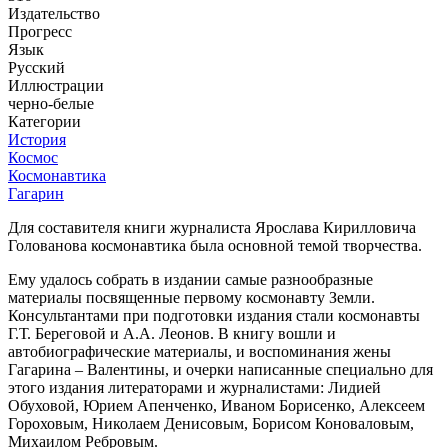
Издательство
Прогресс
Язык
Русский
Иллюстрации
черно-белые
Категории
История
Космос
Космонавтика
Гагарин
Для составителя книги журналиста Ярослава Кирилловича
Голованова космонавтика была основной темой творчества.
Ему удалось собрать в издании самые разнообразные
материалы посвященные первому космонавту Земли.
Консультантами при подготовки издания стали космонавты
Г.Т. Береговой и А.А. Леонов. В книгу вошли и
автобиографические материалы, и воспоминания жены
Гагарина – Валентины, и очерки написанные специально для
этого издания литераторами и журналистами: Лидией
Обуховой, Юрием Апенченко, Иваном Борисенко, Алексеем
Гороховым, Николаем Денисовым, Борисом Коноваловым,
Михаилом Ребровым.